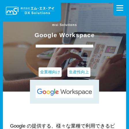
コ
ン
メニュ
テ
ン
ツ
ホーム
DXとは
ソリューション
お問い合わせ
Google Workspace
へ
ス
キ
コーポレートサイト
製造業様向け特設サイト
ッ
プ
全業種向け
生産性向上
リクルートサイト
Google の提供する、様々な業種で利用できるビ