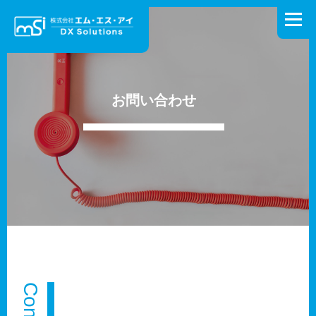
コ
ン
メニュ
テ
ン
ツ
ホーム
DXとは
ソリューション
お問い合わせ
へ
お問い合わせ
ス
キ
コーポレートサイト
製造業様向け特設サイト
ッ
プ
リクルートサイト